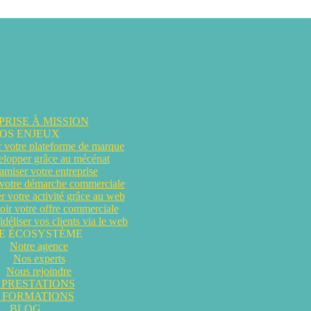
RISE À MISSION
OS ENJEUX
r votre plateforme de marque
elopper grâce au mécénat
miser votre entreprise
 votre démarche commerciale
 votre activité grâce au web
ir votre offre commerciale
idéliser vos clients via le web
E ÉCOSYSTÈME
Notre agence
Nos experts
Nous rejoindre
 PRESTATIONS
 FORMATIONS
BLOG