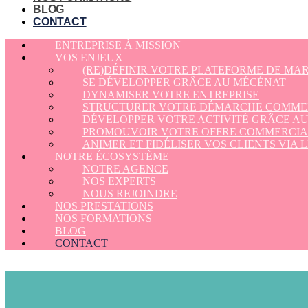
BLOG
CONTACT
ENTREPRISE À MISSION
VOS ENJEUX
(RE)DÉFINIR VOTRE PLATEFORME DE MA
SE DÉVELOPPER GRÂCE AU MÉCÉNAT
DYNAMISER VOTRE ENTREPRISE
STRUCTURER VOTRE DÉMARCHE COMME
DÉVELOPPER VOTRE ACTIVITÉ GRÂCE A
PROMOUVOIR VOTRE OFFRE COMMERCIA
ANIMER ET FIDÉLISER VOS CLIENTS VIA 
NOTRE ÉCOSYSTÈME
NOTRE AGENCE
NOS EXPERTS
NOUS REJOINDRE
NOS PRESTATIONS
NOS FORMATIONS
BLOG
CONTACT