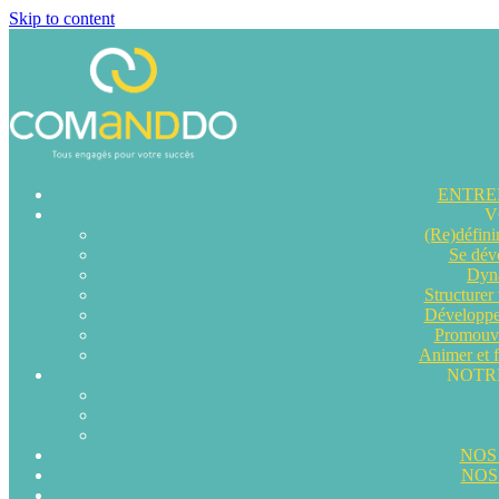
Skip to content
ENTREP
V
(Re)défini
Se dév
Dyna
Structurer
Développer
Promouvo
Animer et f
NOTR
NOS
NOS