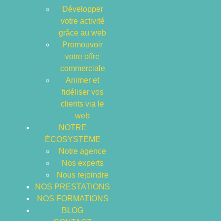
Développer
votre activité
grâce au web
Promouvoir
HOME
NOTRE ÉCOSYSTÈME
NOS FORMATIONS
votre offre
commerciale
Animer et
fidéliser vos
clients via le
web
NOTRE
ÉCOSYSTÈME
Notre agence
Nos experts
Nous rejoindre
NOS PRESTATIONS
NOS FORMATIONS
BLOG