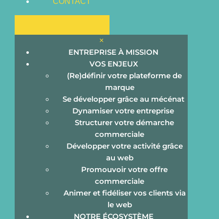
CONTACT
×
ENTREPRISE À MISSION
VOS ENJEUX
(Re)définir votre plateforme de
marque
Se développer grâce au mécénat
Dynamiser votre entreprise
Structurer votre démarche
Vers l’entreprise de demain
commerciale
Développer votre activité grâce
30 juin 2020
/
Dominique Sergent
/
COMANDDO
/
au web
Aucun commentaire
Promouvoir votre offre
Le monde change, les modes de communication
commerciale
évoluent. Les nouvelles tendances bouleversent notre
Animer et fidéliser vos clients via
façon de travailler, de penser, de collaborer, d’innover…
le web
En quoi ces mutations vont-elles impacter votre
NOTRE ÉCOSYSTÈME
modèle économique