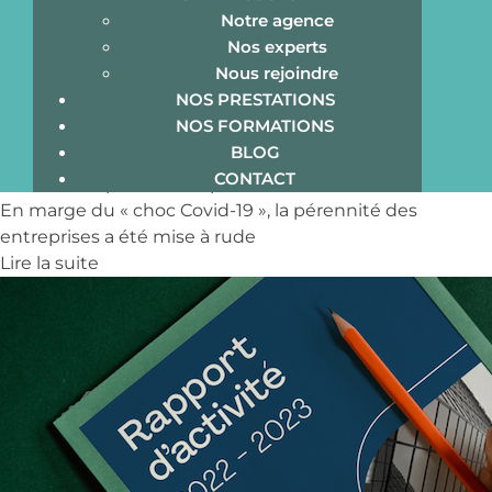
comment les « univers d’expériences »
Notre agence
Nos experts
peuvent accélérer le business…
Nous rejoindre
NOS PRESTATIONS
29 novembre 2023
/
Dominique Sergent
/
COMANDDO
/
NOS FORMATIONS
Aucun commentaire
BLOG
Voyage au cœur des marques, ou comment les «
CONTACT
univers d’expériences » peuvent accélérer le business…
En marge du « choc Covid-19 », la pérennité des
entreprises a été mise à rude
Lire la suite